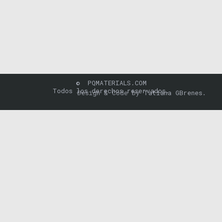
© PQMATERIALS.COM
Todos los derechos reservados.
Design & Code by
Tatiana GBrenes.