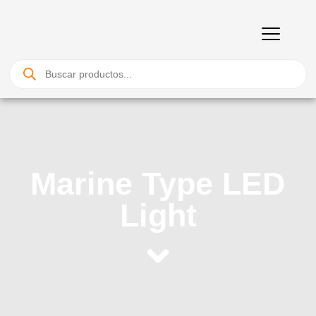
Ir
al
contenido
Búsqueda
de
productos
Marine Type LED
Light