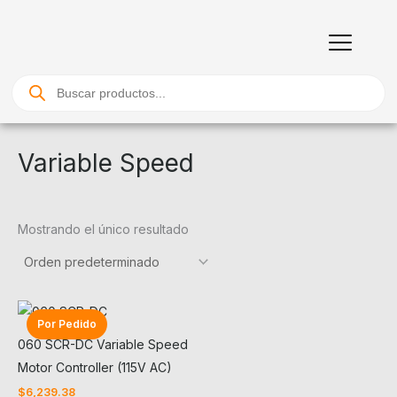
Ir
al
contenido
Búsqueda
de
productos
Variable Speed
Mostrando el único resultado
Por Pedido
060 SCR-DC Variable Speed
Motor Controller (115V AC)
$
6,239.38