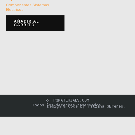
Componentes Sistemas
Electricos
AÑADIR AL
CARRITO
© PQMATERIALS.COM
Todos los derechos reservados.
Design & Code by
Tatiana GBrenes.