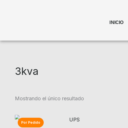
Ir
al
INICIO
contenido
3kva
Mostrando el único resultado
Por Pedido