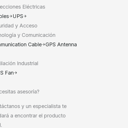
ecciones Eléctricas
bles
UPS
uridad y Acceso
nología y Comunicación
munication Cable
GPS Antenna
ilación Industrial
S Fan
esitas asesoría?
áctanos y un especialista te
ará a encontrar el producto
l.