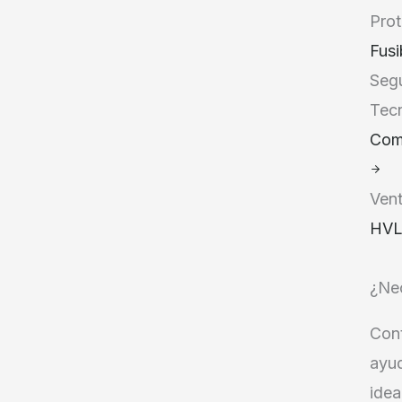
Prot
Fusi
Seg
Tec
Com
Vent
HVL
¿Nec
Cont
ayud
idea