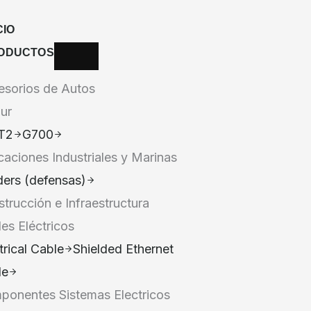
CIO
ODUCTOS
esorios de Autos
ur
T2
G700
caciones Industriales y Marinas
ers (defensas)
trucción e Infraestructura
es Eléctricos
trical Cable
Shielded Ethernet
le
ponentes Sistemas Electricos