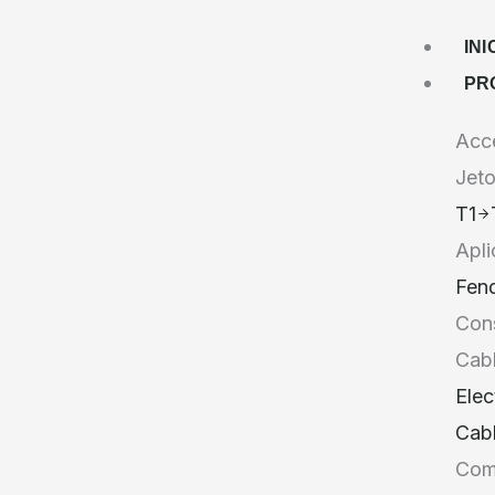
Ir
INI
al
PR
contenido
Acc
Jeto
T1
Apli
Fend
Cons
Cabl
Elec
Cab
Com