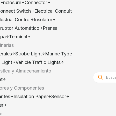
 Enclosure
Connector
connect Switch
Electrical Conduit
dustrial Control
Insulator
rruptor Automático
Prensa
opa
Terminal
narias
erales
Strobe Light
Marine Type
 Light
Vehicle Traffic Lights
stica y Almacenamiento
Búsqueda
de
et
productos
ores y Componentes
antes
Insulation Paper
Sensor
er
e