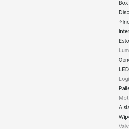
Box
Dis
In
Inte
Est
Lumi
Gen
LED
Logí
Pall
Mot
Aisl
Wip
Valv