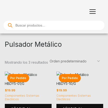
Ir
al
contenido
Búsqueda
de
productos
Pulsador Metálico
Mostrando los 3 resultados
Por Pedido
Por Pedido
HBDY5-01/G
HBDY5-10/G
$
19.99
$
19.99
Componentes Sistemas
Componentes Sistemas
Electricos
Electricos