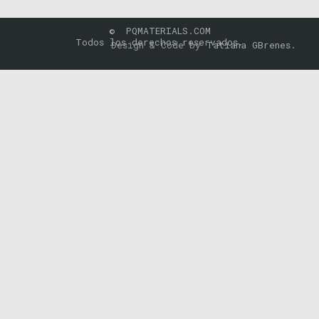
© PQMATERIALS.COM
Todos los derechos reservados.
Design & Code by
Tatiana GBrenes.